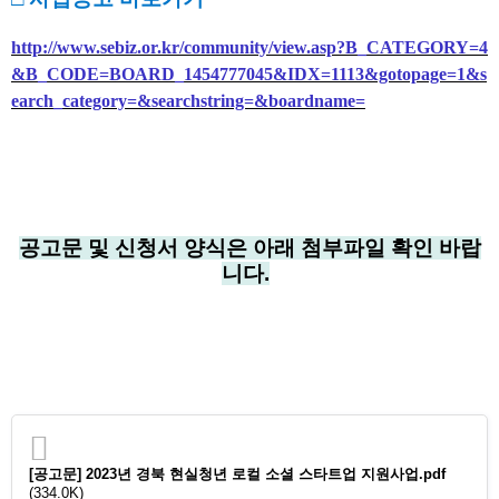
http://www.sebiz.or.kr/community/view.asp?B_CATEGORY=4
&B_CODE=BOARD_1454777045&IDX=1113&gotopage=1&s
earch_category=&searchstring=&boardname=
공고문 및 신청서 양식은 아래 첨부파일 확인 바랍
니다.
[공고문] 2023년 경북 현실청년 로컬 소셜 스타트업 지원사업.pdf
(334.0K)